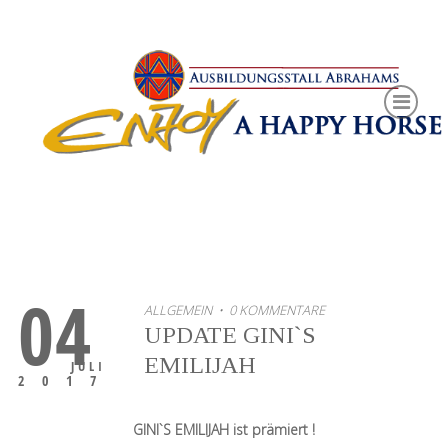
04
ALLGEMEIN
• 0 KOMMENTARE
UPDATE GINI`S
EMILIJAH
JULI
2017
GINI`S EMILIJAH ist prämiert !