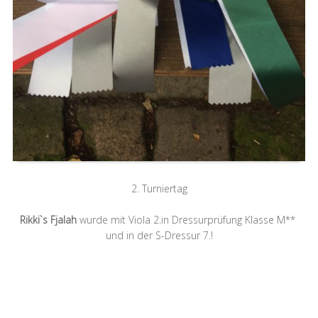
2. Turniertag
Rikki`s Fjalah
wurde mit Viola 2.in Dressurprüfung Klasse M**
und in der S-Dressur 7.!