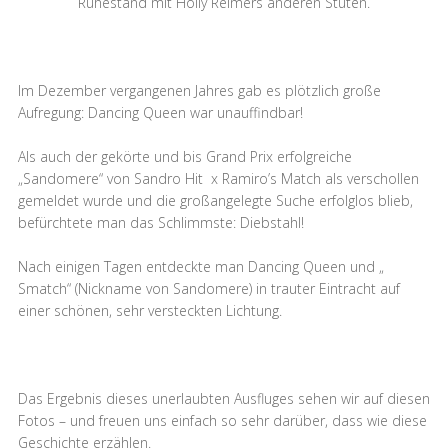
Ruhestand mit Holly Reimers anderen Stuten.
Im Dezember vergangenen Jahres gab es plötzlich große
Aufregung: Dancing Queen war unauffindbar!
Als auch der gekörte und bis Grand Prix erfolgreiche
„Sandomere“ von Sandro Hit x Ramiro’s Match als verschollen
gemeldet wurde und die großangelegte Suche erfolglos blieb,
befürchtete man das Schlimmste: Diebstahl!
Nach einigen Tagen entdeckte man Dancing Queen und „
Smatch“ (Nickname von Sandomere) in trauter Eintracht auf
einer schönen, sehr versteckten Lichtung.
Das Ergebnis dieses unerlaubten Ausfluges sehen wir auf diesen
Fotos – und freuen uns einfach so sehr darüber, dass wie diese
Geschichte erzählen.