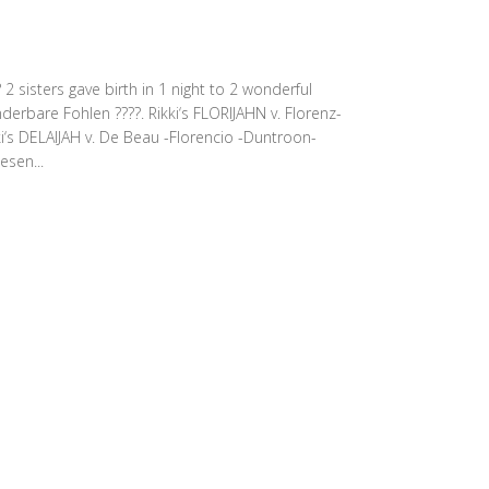
isters gave birth in 1 night to 2 wonderful
erbare Fohlen ????. Rikki‘s FLORIJAHN v. Florenz-
‘s DELAIJAH v. De Beau -Florencio -Duntroon-
esen...