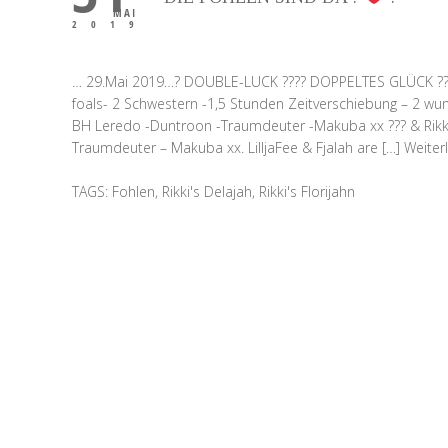
MAI
2019
… 29.Mai 2019…? DOUBLE-LUCK ???? DOPPELTES GLÜCK ?? 2 s
foals- 2 Schwestern -1,5 Stunden Zeitverschiebung – 2 wund
BH Leredo -Duntroon -Traumdeuter -Makuba xx ??? & Rikki
Traumdeuter – Makuba xx. LilljaFee & Fjalah are […]
Weiterl
TAGS:
Fohlen
,
Rikki's Delajah
,
Rikki's Florijahn